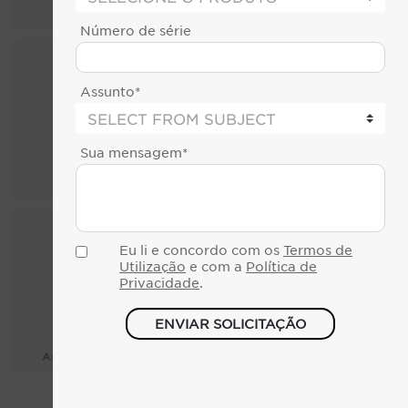
CRYO XC™ Plus
CRYO XC™
Número de série
Assunto*
Sua mensagem*
Comunicar um
CRYO LC
problema técnico
Eu li e concordo com os
Termos de
Utilização
e com a
Política de
Privacidade
.
ENVIAR SOLICITAÇÃO
Opções de
Assistência ao Projeto
Financiamento