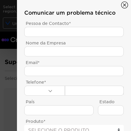
Select another country or territory to see content for your
region.
Comunicar um problema técnico
Pessoa de Contacto*
CONTINUE
United States
Obter orçamento
Nome da Empresa
Suporte
Email*
Selecione o produto ou tópico que lhe interessa.
Telefone*
País
Estado
Produto*