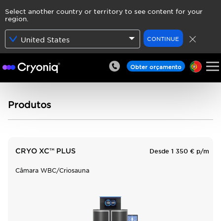
Select another country or territory to see content for your
region.
CONTINUE
United States
Obter orçamento
Produtos
CRYO XC™ PLUS
Desde 1 350 € p/m
Câmara WBC/Criosauna