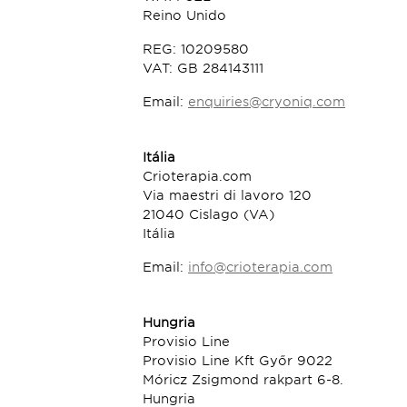
Reino Unido
REG: 10209580
VAT: GB 284143111
Email:
enquiries@cryoniq.com
Itália
Crioterapia.com
Via maestri di lavoro 120
21040 Cislago (VA)
Itália
Email:
info@crioterapia.com
Hungria
Provisio Line
Provisio Line Kft Győr 9022
Móricz Zsigmond rakpart 6-8.
Hungria