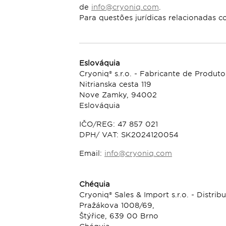
de
info@cryoniq.com
.
Para questões jurídicas relacionadas c
Eslováquia
Cryoniq® s.r.o. - Fabricante de Produ
Nitrianska cesta 119
Nove Zamky, 94002
Eslováquia
IČO/REG: 47 857 021
DPH/ VAT: SK2024120054
Email:
info@cryoniq.com
Chéquia
Cryoniq® Sales & Import s.r.o. - Dist
Pražákova 1008/69,
Štýřice, 639 00 Brno