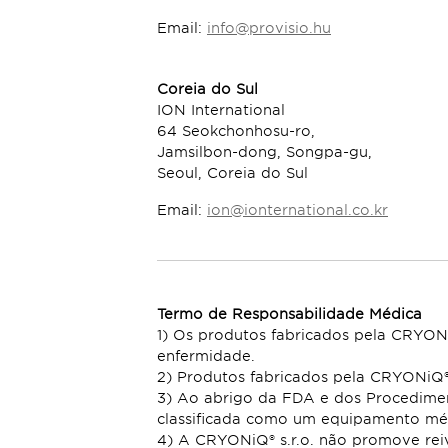
Email:
info@provisio.hu
Coreia do Sul
ION International
64 Seokchonhosu-ro,
Jamsilbon-dong, Songpa-gu,
Seoul, Coreia do Sul
Email:
ion@ionternational.co.kr
Termo de Responsabilidade Médica
1) Os produtos fabricados pela CRYONiQ
enfermidade.
2) Produtos fabricados pela CRYONiQ® 
3) Ao abrigo da FDA e dos Procedimen
classificada como um equipamento mé
4) A CRYONiQ® s.r.o. não promove rei