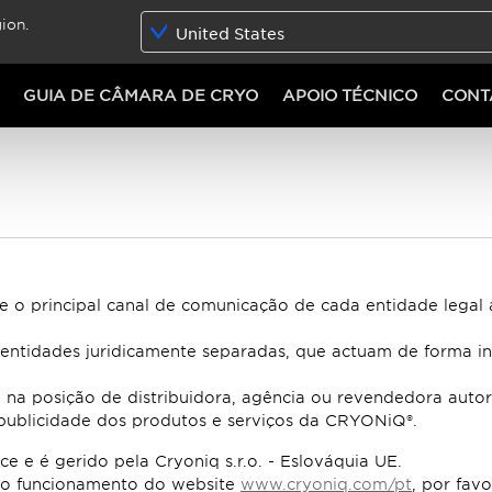
ion.
United States
GUIA DE CÂMARA DE CRYO
APOIO TÉCNICO
CONT
 e o principal canal de comunicação de cada entidade legal
 entidades juridicamente separadas, que actuam de forma i
 na posição de distribuidora, agência ou revendedora autor
publicidade dos produtos e serviços da CRYONiQ®.
e e é gerido pela Cryoniq s.r.o. - Eslováquia UE.
 o funcionamento do website
www.cryoniq.com/pt
, por fav