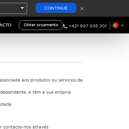
CONTINUE
ACTO
Obter orçamento
+421 907 026 201
 associada aos produtos ou serviços da
ndependente, e têm a sua própria
izada.
or contacte-nos através