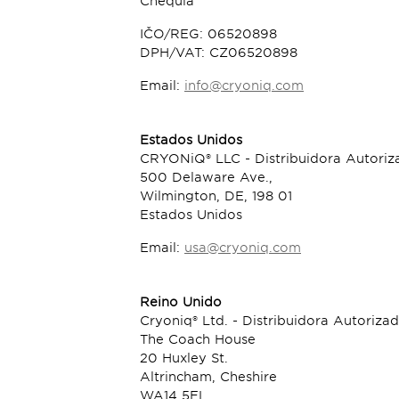
Chéquia
IČO/REG: 06520898
DPH/VAT: CZ06520898
Email:
info@cryoniq.com
Estados Unidos
CRYONiQ® LLC - Distribuidora Autori
500 Delaware Ave.,
Wilmington, DE, 198 01
Estados Unidos
Email:
usa@cryoniq.com
Reino Unido
Cryoniq® Ltd. - Distribuidora Autori
The Coach House
20 Huxley St.
Altrincham, Cheshire
WA14 5EL