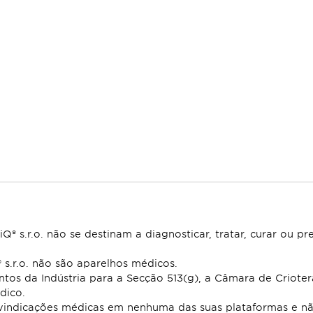
® s.r.o. não se destinam a diagnosticar, tratar, curar ou p
s.r.o. não são aparelhos médicos.
tos da Indústria para a Secção 513(g), a Câmara de Criot
dico.
vindicações médicas em nenhuma das suas plataformas e nã