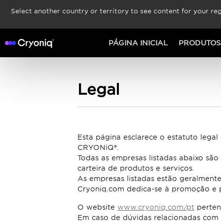
Select another country or territory to see content for your reg
PÁGINA INICIAL
PRODUTOS
Legal
Esta página esclarece o estatuto legal
CRYONiQ®.
Todas as empresas listadas abaixo são
carteira de produtos e serviços.
As empresas listadas estão geralmente
Cryoniq.com dedica-se à promoção e 
O website
www.cryoniq.com/pt
pertenc
Em caso de dúvidas relacionadas com