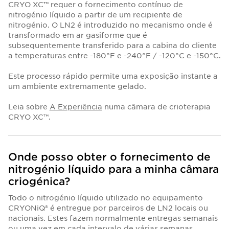
CRYO XC™ requer o fornecimento contínuo de
nitrogénio líquido a partir de um recipiente de
nitrogénio. O LN2 é introduzido no mecanismo onde é
transformado em ar gasiforme que é
subsequentemente transferido para a cabina do cliente
a temperaturas entre -180°F e -240°F / -120°C e -150°C.
Este processo rápido permite uma exposição instante a
um ambiente extremamente gelado.
Leia sobre
A Experiência
numa câmara de crioterapia
CRYO XC™.
Onde posso obter o fornecimento de
nitrogénio líquido para a minha câmara
criogénica?
Todo o nitrogénio líquido utilizado no equipamento
CRYONiQ® é entregue por parceiros de LN2 locais ou
nacionais. Estes fazem normalmente entregas semanais
ou uma vez em cada intervalo de várias semanas.