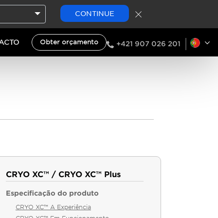
CONTINUE
ACTO
Obter orçamento
+421 907 026 201
CRYO XC™ / CRYO XC™ Plus
Especificação do produto
CRYO XC™ A Experiência