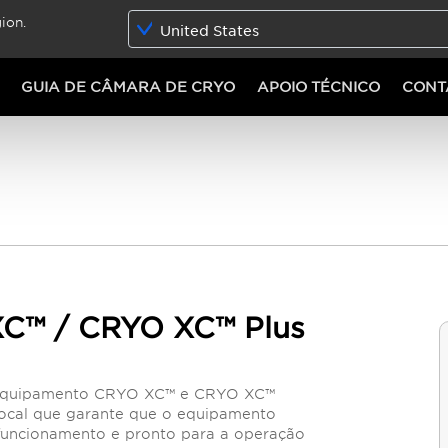
ion.
United States
GUIA DE CÂMARA DE CRYO
APOIO TÉCNICO
CONT
XC™ / CRYO XC™ Plus
 equipamento CRYO XC™ e CRYO XC™
 local que garante que o equipamento
 funcionamento e pronto para a operação