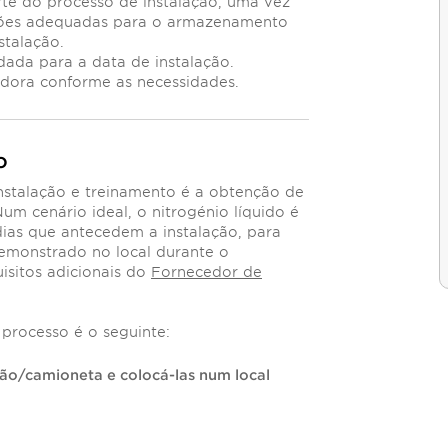
e do processo de instalação, uma vez
ações adequadas para o armazenamento
stalação.
dada para a data de instalação.
dora conforme as necessidades.
o
nstalação e treinamento é a obtenção de
Num cenário ideal, o nitrogénio líquido é
ias que antecedem a instalação, para
emonstrado no local durante o
uisitos adicionais do
Fornecedor de
processo é o seguinte:
ião/camioneta e colocá-las num local