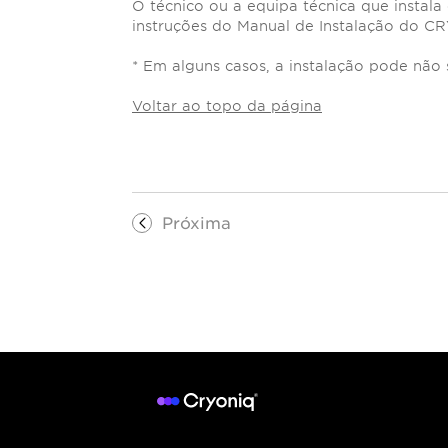
O técnico ou a equipa técnica que instal
instruções do Manual de Instalação do C
* Em alguns casos, a instalação pode não 
Voltar ao topo da página
Próxima