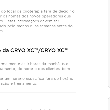
 do local de crioterapia terá de decidir o
ar os nomes dos novos operadores que
o. Essas informações devem ser
ado pelo menos duas semanas antes do
om
.
ão da CRYO XC™/CRYO XC™
ormalmente às 9 horas da manhã. Isto
amento, do horário dos clientes, bem
r um horário específico fora do horário
lação e treinamento.