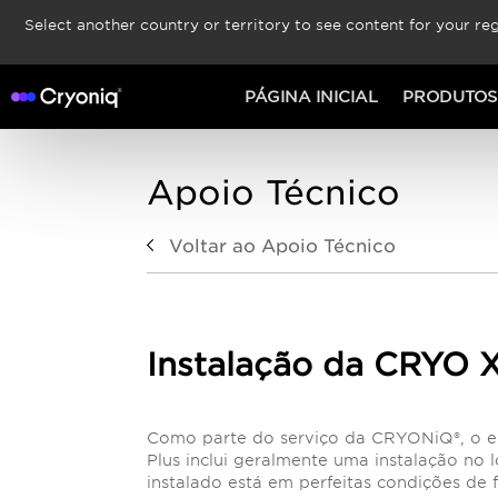
Select another country or territory to see content for your reg
PÁGINA INICIAL
PRODUTOS
Apoio Técnico
Voltar ao Apoio Técnico
Instalação da CRYO 
Como parte do serviço da CRYONiQ®, o
Plus inclui geralmente uma instalação no
instalado está em perfeitas condições de