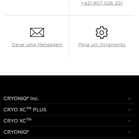
+421 907 026 201
Deixe uma Mensagem
Peça um Orçamento
CRYONiQ® Inc.
TM
CRYO XC
PLUS
TM
CRYO XC
CRYONiQ®