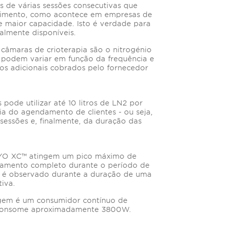
 de várias sessões consecutivas que
ecimento, como acontece em empresas de
e maior capacidade. Isto é verdade para
almente disponíveis.
s câmaras de crioterapia são o nitrogénio
2 podem variar em função da frequência e
tos adicionais cobrados pelo fornecedor
pode utilizar até 10 litros de LN2 por
ia do agendamento de clientes - ou seja,
sessões e, finalmente, da duração das
CRYO XC™ atingem um pico máximo de
amento completo durante o período de
 é observado durante a duração de uma
iva.
agem é um consumidor contínuo de
m consome aproximadamente 3800W.