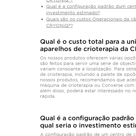
Qual é a configuração padrão dum centr
investimento estimado?
Quais são os custos Operacionais da câ
CRYONiQ®?
Qual é o custo total para a un
aparelhos de crioterapia da
Os nossos produtos oferecem várias opç
são feitos para servir uma série de object
variam consoante a localização. Para obt
de crioterapia, incluindo a palete de opçõ
nossos produtos, recomendamos que ac
máquina de crioterapia ou Converse com
além disso, poderá estar interessado no 
rápida.
Qual é a configuração padrão
qual seria o investimento es
A configuração padrão de um centro de c