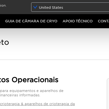
ion.
United States
GUIA DE CÂMARA DE CRYO
APOIO TÉCNICO
CONT
eto
tos Operacionais
s para equipamentos e aparelhos de
financeiras informadas.
crioterapia & aparelhos de crioterapia da