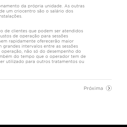
onamento da própria unidade. As outras
de um criocentro são o salário dos
nstalações.
ro de clientes que podem ser atendidos
ustos de operação para sessões
saem rapidamente oferecerão maior
 grandes intervalos entre as sessões
da operação, não só do desempenho do
também do tempo que o operador tem de
er utilizado para outros tratamentos ou
cio.
Próxima