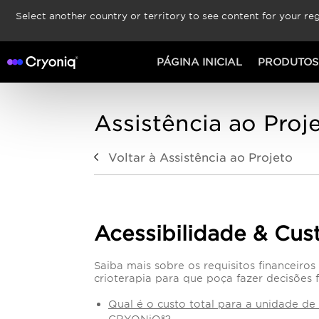
Select another country or territory to see content for your reg
PÁGINA INICIAL
PRODUTOS
Assistência ao Proj
Voltar à Assistência ao Projeto
Acessibilidade & Cus
Saiba mais sobre os requisitos financeiro
crioterapia para que poça fazer decisões 
Qual é o custo total para a unidade de 
CRYONiQ®?