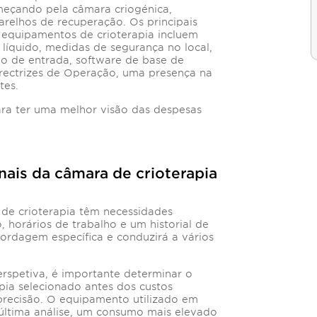
meçando pela câmara criogénica,
parelhos de recuperação. Os principais
s equipamentos de crioterapia incluem
íquido, medidas de segurança no local,
o de entrada, software de base de
irectrizes de Operação, uma presença na
tes.
ra ter uma melhor visão das despesas
nais da câmara de crioterapia
 de crioterapia têm necessidades
, horários de trabalho e um historial de
bordagem específica e conduzirá a vários
erspetiva, é importante determinar o
pia selecionado antes dos custos
precisão. O equipamento utilizado em
 última análise, um consumo mais elevado