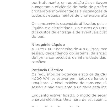
por tratamento, em oposição às vantagens
aumentam a eficiência do meio de arref
crioterapia movimentadas e instalações d
todos os equipamentos de crioterapia atu
Os consumíveis essenciais utilizados pela
líquido e a eletricidade. Os custos do LN
dos custos de entrega e de eventuais cus
do gás.
Nitrogénio Líquido
A CRYO XC™ necessita de 4 a 8 litros, mas 
sessão, dependendo do sistema, da eficác
de forma consecutiva, da intensidade das 
sessões.
Potência Eléctrica
Os requisitos de potência eléctrica da 
4000 W/h se estiver em modo de funcion
uma hora. O nível máximo de consumo só
sessão e não enquanto a unidade está inat
Enquanto estiver ligado, o modo de sec
energia eléctrica. Uma hora de secage