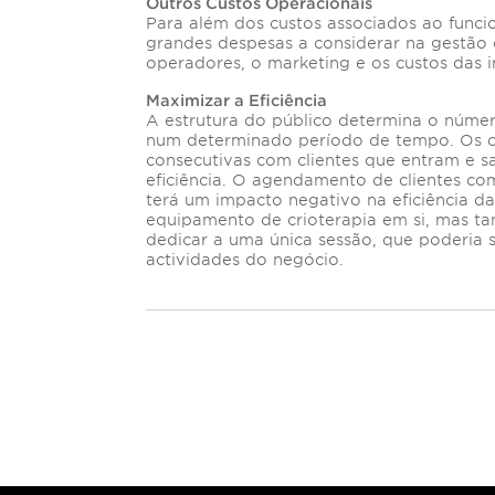
Outros Custos Operacionais
Para além dos custos associados ao funci
grandes despesas a considerar na gestão 
operadores, o marketing e os custos das i
Maximizar a Eficiência
A estrutura do público determina o núme
num determinado período de tempo. Os c
consecutivas com clientes que entram e 
eficiência. O agendamento de clientes com
terá um impacto negativo na eficiência 
equipamento de crioterapia em si, mas 
dedicar a uma única sessão, que poderia s
actividades do negó