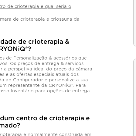
o de crioterapia e qual seria o
mara de crioterapia e criosauna da
idade de crioterapia &
 CRYONiQ®?
ões de
Personalização
& acessórios que
ivos. Os preços de entrega & serviços
er a perspetiva ideal do preço da câmara
es e as ofertas especiais atuais dos
eda ao
Configurador
e personalize a sua
 um representante da CRYONiQ®. Para
nosso Inventário para opções de entrega
 dum centro de crioterapia e
timado?
rioterapia é normalmente construída em