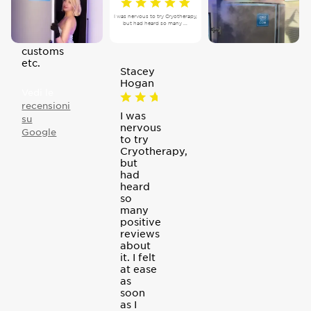
to help
with
I was nervous to try Cryotherapy,
but had heard so many ...
shipping
and
customs
etc.
Stacey
Hogan
Vedi le
recensioni
I was
su
nervous
Google
to try
Cryotherapy,
but
had
heard
so
many
positive
reviews
about
it. I felt
at ease
as
soon
as I