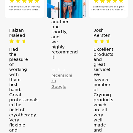
machine,
we are
Had the pleasure of working
Excellent products and great
with them first hand. Great ...
service! We have a number of ...
considering
getting
another
one
Faizan
Josh
shortly,
Majeed
Kersten
and
we
highly
Had
Excellent
recommend
the
products
it!
pleasure
and
of
great
working
service!
Vedi le
with
We
recensioni
them
have a
su
first
number
Google
hand.
of
Great
Cryoniq
professionals
products
in the
which
field of
are all
cryotherapy.
very
Very
well
flexible
made
and
and