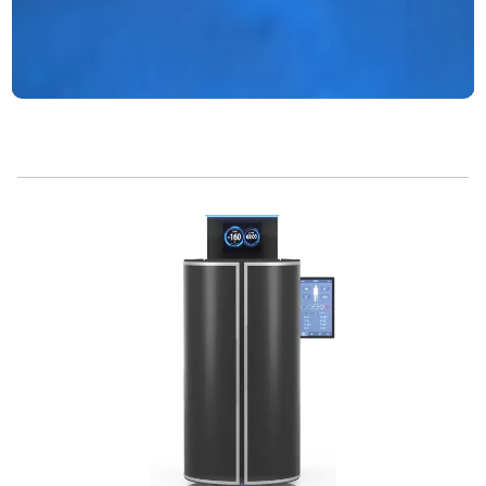
locale e
tutto il mondo
all'anno
crioterapia per
tutto il corpo