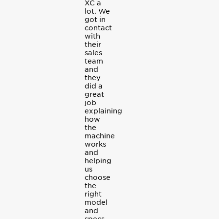
XC a
lot. We
got in
contact
with
their
sales
team
and
they
did a
great
job
explaining
how
the
machine
works
and
helping
us
choose
the
right
model
and
specs