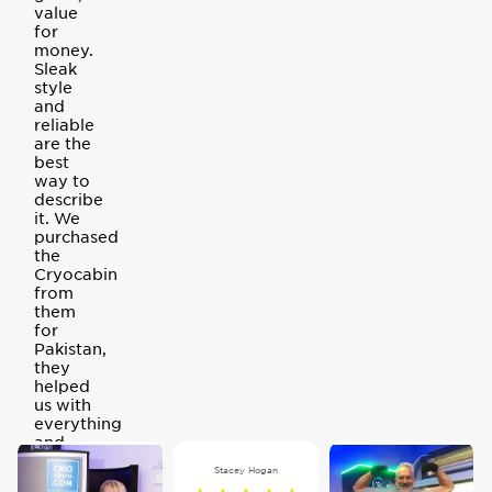
value
for
money.
Sleak
style
and
reliable
are the
best
way to
describe
it. We
purchased
the
Cryocabin
from
them
for
Pakistan,
they
helped
us with
everything
and
even
Stacey Hogan
offered