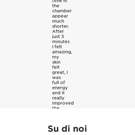
time in
the
chamber
appear
much
shorter.
After
just 3
minutes
I felt
amazing,
my
skin
felt
great, I
was
full of
energy
and it
really
improved
the
quality
of my
sleep.
Su di noi