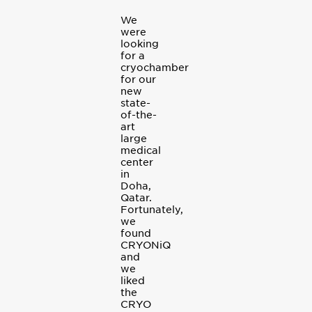
We
were
looking
for a
cryochamber
for our
new
state-
of-the-
art
large
medical
center
in
Doha,
Qatar.
Fortunately,
we
found
CRYONiQ
and
we
liked
the
CRYO