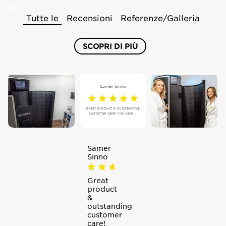
de
Tutte le
Recensioni
Referenze/Galleria
SCOPRI DI PIÙ
Samer Sinno
Great product & outstanding
customer care! We were ...
Samer
Sinno
Great
product
&
outstanding
customer
care!