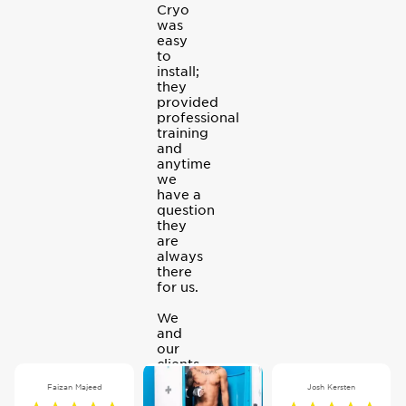
Cryo
was
easy
to
install;
they
provided
professional
training
and
anytime
we
have a
question
they
are
always
there
for us.
We
and
our
clients
love
Faizan Majeed
Josh Kersten
the