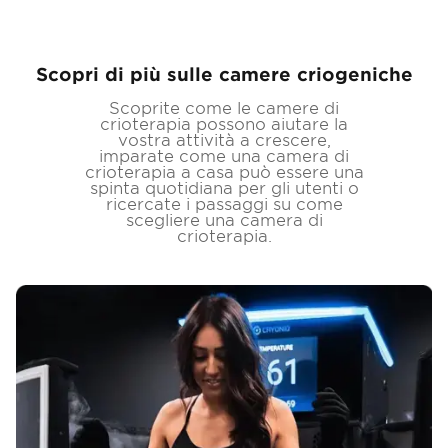
Scopri di più sulle camere criogeniche
Scoprite come le camere di
crioterapia possono aiutare la
vostra attività a crescere,
imparate come una camera di
crioterapia a casa può essere una
spinta quotidiana per gli utenti o
ricercate i passaggi su come
scegliere una camera di
crioterapia.