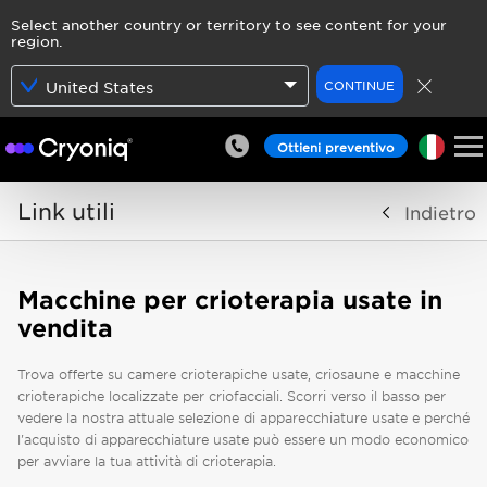
Select another country or territory to see content for your
region.
CONTINUE
United States
Ottieni preventivo
Link utili
Indietro
Macchine per crioterapia usate in
vendita
Trova offerte su camere crioterapiche usate, criosaune e macchine
crioterapiche localizzate per criofacciali. Scorri verso il basso per
vedere la nostra attuale selezione di apparecchiature usate e perché
l'acquisto di apparecchiature usate può essere un modo economico
per avviare la tua attività di crioterapia.