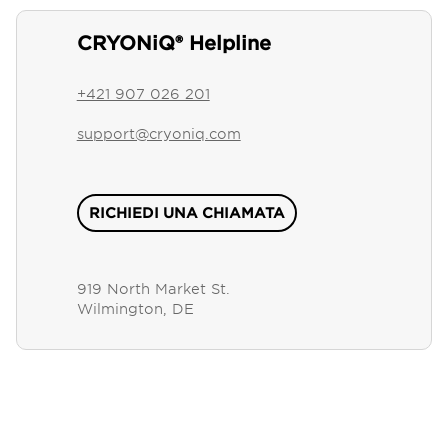
CRYONiQ® Helpline
+421 907 026 201
support@cryoniq.com
RICHIEDI UNA CHIAMATA
919 North Market St.
Wilmington, DE