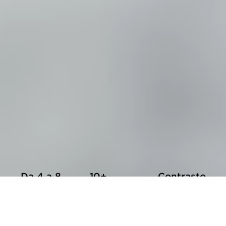
CRYONiQ® ©2026
Newsletter
Dove siamo
Aspetti legali
Contatti
Da 4 a 8
10+
Contrasto
litri
Unico
termico
Consumo
Caratteristiche
Crioterapia