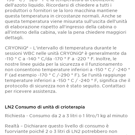
dell'azoto liquido. Ricordarsi di chiedere a tutti i
produttori o fornitori se la loro macchina mantiene
questa temperatura in circostanze normali. Anche se
questa temperatura viene misurata sull'uscita dell'unità
di elaborazione rispetto all'ingresso della cabina o
all'interno della cabina, vale la pena chiedere maggiori
dettagli.
CRYONiQ® – L'intervallo di temperatura durante le
sessioni WBC nelle unità CRYONiQ® è generalmente da
-110 ° C a -140 ° C/da -170 ° F a -220 ° F. Inoltre, le
nostre linee guida per la sicurezza e il funzionamento
non consentono temperature inferiori a -150 ° C / -240 °
F (ad esempio -170 ° C /-290 ° F). Se l'unità raggiunge
temperature inferiori a -150 ° C / -240 ° F, significa che il
protocollo di sicurezza non è stato seguito. Contattaci
per ricevere assistenza.
LN2 Consumo di unità di crioterapia
Richiesta - Consumo da 2 a 3 litri o 1 litro/1 kg al minuto
Realtà – Dichiarare questo livello di consumo è
fuorviante poiché 2 o 3 litri di LN2 potrebbero non