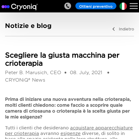
Ottieni preventivo
Notizie e blog
Indietro
Scegliere la giusta macchina per
crioterapia
Peter B. Marusich, CEO
08. July, 2021
CRYONiQ® News
Prima di iniziare una nuova avventura nella crioterapia,
molti clienti chiedono: come faccio a scoprire quale
camera di criosauna o crioterapia è la scelta giusta per
le mie esigenze?
Tutti i clienti che desiderano
acquistare apparecchiature
per crioterapia
avranno
esigenze
diverse, di solito in
base allo spazio esistente nelle loro strutture, alle