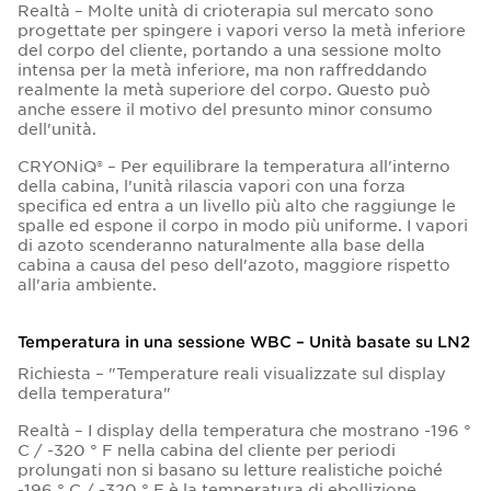
Realtà – Molte unità di crioterapia sul mercato sono
progettate per spingere i vapori verso la metà inferiore
del corpo del cliente, portando a una sessione molto
intensa per la metà inferiore, ma non raffreddando
realmente la metà superiore del corpo. Questo può
anche essere il motivo del presunto minor consumo
dell'unità.
CRYONiQ® – Per equilibrare la temperatura all'interno
della cabina, l'unità rilascia vapori con una forza
specifica ed entra a un livello più alto che raggiunge le
spalle ed espone il corpo in modo più uniforme. I vapori
di azoto scenderanno naturalmente alla base della
cabina a causa del peso dell'azoto, maggiore rispetto
all'aria ambiente.
Temperatura in una sessione WBC – Unità basate su LN2
Richiesta – "Temperature reali visualizzate sul display
della temperatura"
Realtà – I display della temperatura che mostrano -196 °
C / -320 ° F nella cabina del cliente per periodi
prolungati non si basano su letture realistiche poiché
-196 ° C / -320 ° F è la temperatura di ebollizione