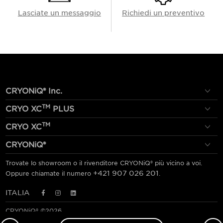
Lasciate un messaggio
Richiedi un preventivo
CRYONiQ® Inc.
TM
CRYO XC
PLUS
TM
CRYO XC
CRYONiQ®
Trovate lo showroom o il rivenditore CRYONiQ® più vicino a voi.
+421 907 026 201
Oppure chiamate il numero
.
ITALIA
CRYONiQ® ©2026