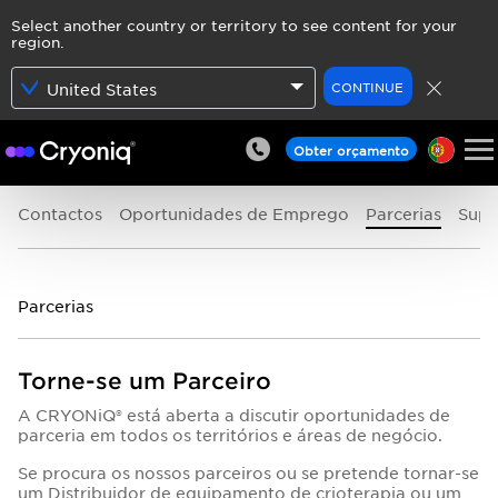
Select another country or territory to see content for your
region.
CONTINUE
United States
Obter orçamento
Contactos
Oportunidades de Emprego
Parcerias
Supo
Parcerias
Torne-se um Parceiro
A CRYONiQ® está aberta a discutir oportunidades de
parceria em todos os territórios e áreas de negócio.
Se procura os nossos parceiros ou se pretende tornar-se
um Distribuidor de equipamento de crioterapia ou um