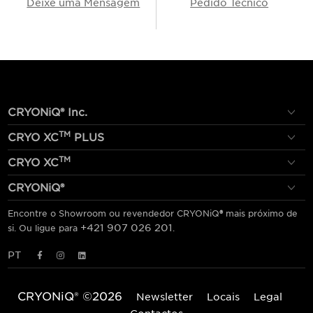
Deixe uma Mensagem
Pedido Técnico
CRYONiQ® Inc.
TM
CRYO XC
PLUS
TM
CRYO XC
CRYONiQ®
Encontre o Showroom ou revendedor CRYONiQ
®
mais próximo de
+421 907 026 201
si. Ou ligue para
.
PT
CRYONiQ® ©2026
CRYONiQ® ©2026
Newsletter
Locais
Legal
Obter Newsletter
Locais
Legal
Contactos