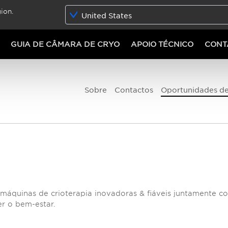
ion.
United States
GUIA DE CÂMARA DE CRYO
APOIO TÉCNICO
CONT
Sobre
Contactos
Oportunidades d
áquinas de crioterapia inovadoras & fiáveis juntamente c
r o bem-estar.