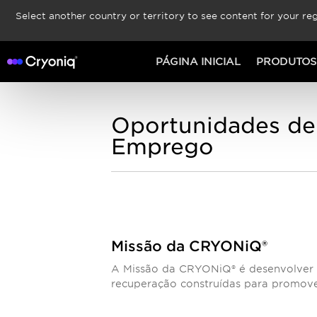
Select another country or territory to see content for your reg
PÁGINA INICIAL
PRODUTOS
Oportunidades de
Emprego
Missão da CRYONiQ®
A Missão da CRYONiQ® é desenvolver m
recuperação construídas para promove