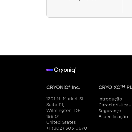
TM
CRYONiQ® Inc.
CRYO XC
PL
1201 N. Market St.
Introdução
Suite 111,
Características
Wilmington, DE
Segurança
198 01,
Especificação
United States
+1 (302) 303 0870