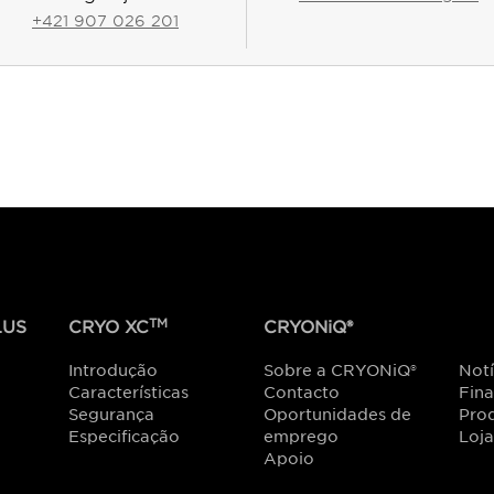
+421 907 026 201
TM
US
CRYO XC
CRYONiQ®
Introdução
Sobre a CRYONiQ®
Notí
Características
Contacto
Fin
Segurança
Oportunidades de
Prod
Especificação
emprego
Loja
Apoio