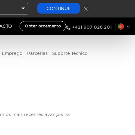
CONTINUE
ACTO
Obter orçamento
+421 907 026 201
e Emprego
Parcerias
Suporte Técnico
om os mais recentes avanços na