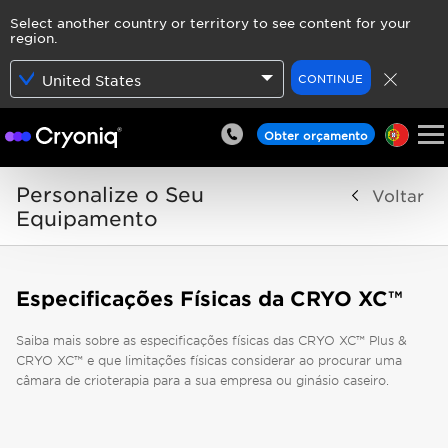
Select another country or territory to see content for your
region.
CONTINUE
United States
Obter orçamento
Personalize o Seu
Voltar
Equipamento
Especificações Físicas da CRYO XC™
Saiba mais sobre as especificações físicas das CRYO XC™ Plus &
CRYO XC™ e que limitações físicas considerar ao procurar uma
câmara de crioterapia para a sua empresa ou ginásio caseiro.