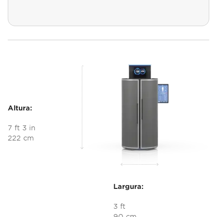
Altura:
7 ft 3 in
222 cm
Largura:
3 ft
90 cm