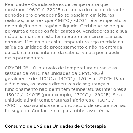
Realidade - Os indicadores de temperatura que
mostram -196°C / -320°F na cabina do cliente durante
períodos prolongados não se baseiam em leituras
realistas, uma vez que -196°C / -320°F é a temperatura
de ebulição do nitrogénio líquido. Certifique-se de que
pergunta a todos os fabricantes ou vendedores se a sua
máquina mantém esta temperatura em circunstâncias
normais. Mesmo que esta temperatura seja medida na
saída da unidade de processamento e não na entrada
da cabina ou no interior da cabina, vale a pena pedir
mais pormenores.
CRYONiQ® – O intervalo de temperatura durante as
sessões de WBC nas unidades da CRYONiQ é
geralmente de -110°C a -140°C / -170°F a -220°F. Para
além disso, as nossas directrizes de segurança &
funcionamento não permitem temperaturas inferiores a
-150°C / -240°F (por exemplo, -170°C / -290°F). Se a
unidade atingir temperaturas inferiores a -150°C /
-240°F, isso significa que o protocolo de segurança não
foi seguido. Contacte-nos para obter assistência.
Consumo de LN2 das Unidades de Crioterapia