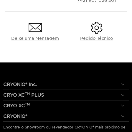
+421 907 026 201
Deixe uma Mensagem
Pedido Técnico
CRYONiQ® Inc.
TM
CRYO XC
PLUS
TM
CRYO XC
CRYONiQ®
Encontre o Showroom ou revendedor CRYONiQ
®
mais próximo de