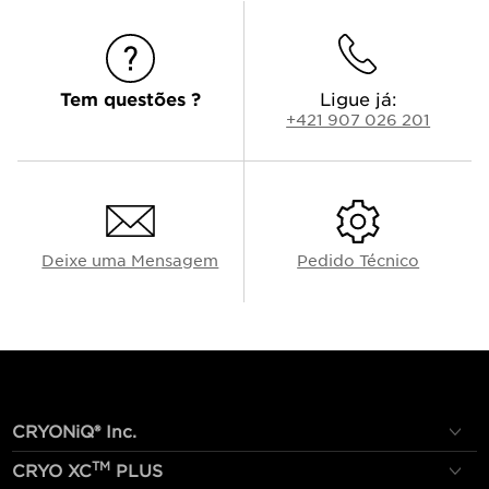
Tem questões ?
Ligue já:
+421 907 026 201
Deixe uma Mensagem
Pedido Técnico
CRYONiQ® Inc.
TM
CRYO XC
PLUS