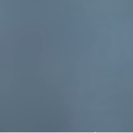
CRYONiQ® ©2026
Boletín
Localízanos
Aviso legal
Contacto