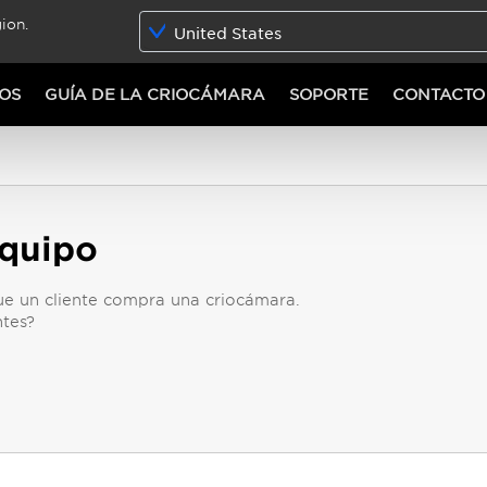
ion.
United States
OS
GUÍA DE LA CRIOCÁMARA
SOPORTE
CONTACTO
equipo
ue un cliente compra una criocámara.
ntes?