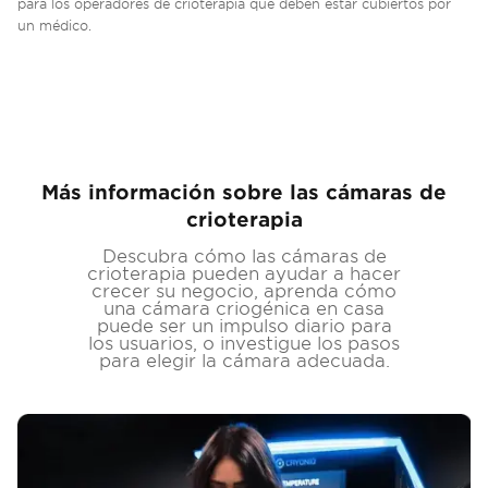
para los operadores de crioterapia que deben estar cubiertos por
un médico.
Más información sobre las cámaras de
crioterapia
Descubra cómo las cámaras de
crioterapia pueden ayudar a hacer
crecer su negocio, aprenda cómo
una cámara criogénica en casa
puede ser un impulso diario para
los usuarios, o investigue los pasos
para elegir la cámara adecuada.