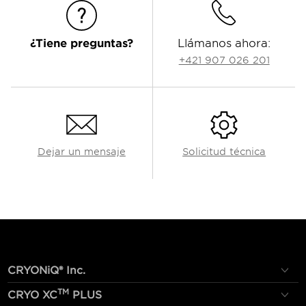
¿Tiene preguntas?
Llámanos ahora:
+421 907 026 201
Dejar un mensaje
Solicitud técnica
CRYONiQ® Inc.
TM
CRYO XC
PLUS