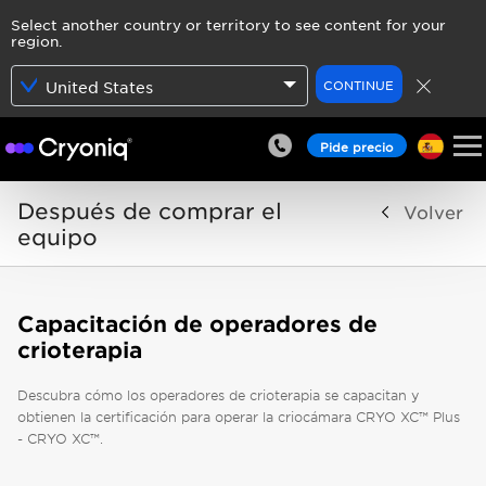
Select another country or territory to see content for your
region.
CONTINUE
United States
Pide precio
Después de comprar el
Volver
equipo
Capacitación de operadores de
crioterapia
Descubra cómo los operadores de crioterapia se capacitan y
obtienen la certificación para operar la criocámara CRYO XC™ Plus
- CRYO XC™.