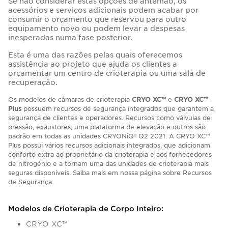
Se não considerar estas opções de antemão, os
acessórios e serviços adicionais podem acabar por
consumir o orçamento que reservou para outro
equipamento novo ou podem levar a despesas
inesperadas numa fase posterior.
Esta é uma das razões pelas quais oferecemos
assistência ao projeto que ajuda os clientes a
orçamentar um centro de crioterapia ou uma sala de
recuperação.
Os modelos de câmaras de crioterapia
CRYO XC™
e
CRYO XC™
Plus
possuem recursos de segurança integrados que garantem a
segurança de clientes e operadores. Recursos como válvulas de
pressão, exaustores, uma plataforma de elevação e outros são
padrão em todas as unidades CRYONiQ® Q2 2021. A CRYO XC™
Plus possui vários recursos adicionais integrados, que adicionam
conforto extra ao proprietário da crioterapia e aos fornecedores
de nitrogénio e a tornam uma das unidades de crioterapia mais
seguras disponíveis. Saiba mais em nossa página sobre Recursos
de Segurança.
Modelos de Crioterapia de Corpo Inteiro:
CRYO XC™