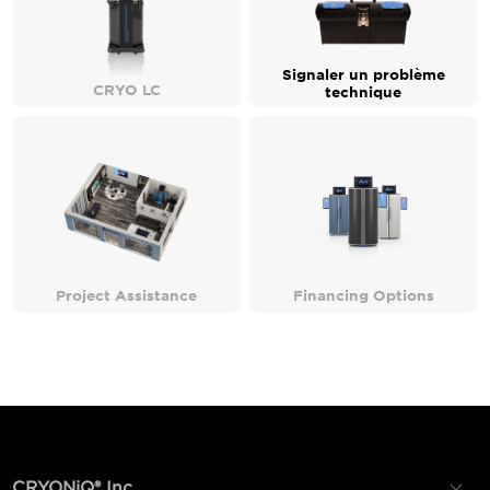
Signaler un problème
CRYO LC
technique
Project Assistance
Financing Options
CRYONiQ® Inc.