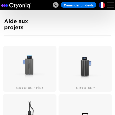
Demander un devis
Aide aux
projets
CRYO XC™ Plus
CRYO XC™