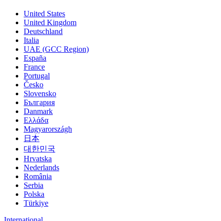
United States
United Kingdom
Deutschland
Italia
UAE (GCC Region)
España
France
Portugal
Česko
Slovensko
България
Danmark
Ελλάδα
Magyarországh
日本
대한민국
Hrvatska
Nederlands
România
Serbia
Polska
Türkiye
International