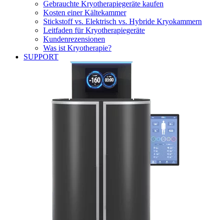
Gebrauchte Kryotherapiegeräte kaufen
Kosten einer Kältekammer
Stickstoff vs. Elektrisch vs. Hybride Kryokammern
Leitfaden für Kryotherapiegeräte
Kundenrezensionen
Was ist Kryotherapie?
SUPPORT