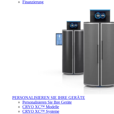
Finanzierung
PERSONALISIEREN SIE IHRE GERÄTE
Personalisieren Sie Ihre Geräte
CRYO XC™ Modelle
CRYO XC™ Systeme