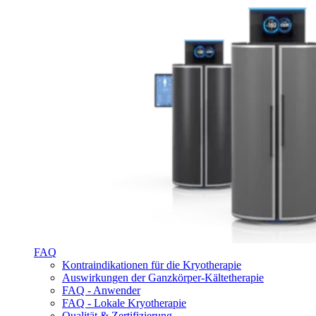
FAQ
Kontraindikationen für die Kryotherapie
Auswirkungen der Ganzkörper-Kältetherapie
FAQ - Anwender
FAQ - Lokale Kryotherapie
Qualität & Zertifizierung