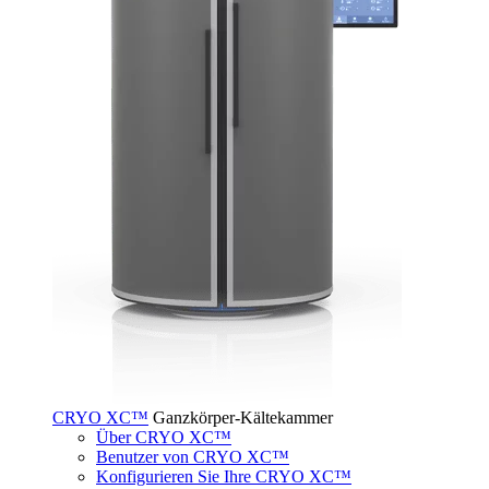
CRYO XC™
Ganzkörper-Kältekammer
Über CRYO XC™
Benutzer von CRYO XC™
Konfigurieren Sie Ihre CRYO XC™