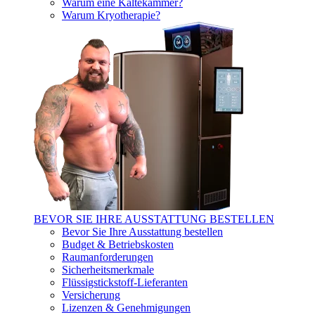
Warum eine Kältekammer?
Warum Kryotherapie?
BEVOR SIE IHRE AUSSTATTUNG BESTELLEN
Bevor Sie Ihre Ausstattung bestellen
Budget & Betriebskosten
Raumanforderungen
Sicherheitsmerkmale
Flüssigstickstoff-Lieferanten
Versicherung
Lizenzen & Genehmigungen