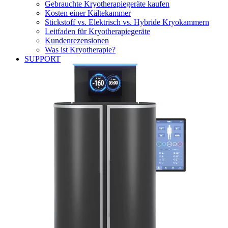
Gebrauchte Kryotherapiegeräte kaufen
Kosten einer Kältekammer
Stickstoff vs. Elektrisch vs. Hybride Kryokammern
Leitfaden für Kryotherapiegeräte
Kundenrezensionen
Was ist Kryotherapie?
SUPPORT