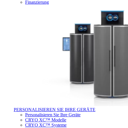
Finanzierung
PERSONALISIEREN SIE IHRE GERÄTE
Personalisieren Sie Ihre Geräte
CRYO XC™ Modelle
CRYO XC™ Systeme