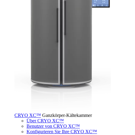
CRYO XC™
Ganzkörper-Kältekammer
Über CRYO XC™
Benutzer von CRYO XC™
Konfigurieren Sie Ihre CRYO XC™