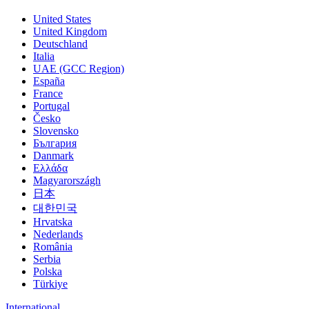
United States
United Kingdom
Deutschland
Italia
UAE (GCC Region)
España
France
Portugal
Česko
Slovensko
България
Danmark
Ελλάδα
Magyarországh
日本
대한민국
Hrvatska
Nederlands
România
Serbia
Polska
Türkiye
International