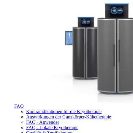
FAQ
Kontraindikationen für die Kryotherapie
Auswirkungen der Ganzkörper-Kältetherapie
FAQ - Anwender
FAQ - Lokale Kryotherapie
Qualität & Zertifizierung