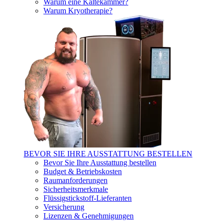
Warum eine Kältekammer?
Warum Kryotherapie?
BEVOR SIE IHRE AUSSTATTUNG BESTELLEN
Bevor Sie Ihre Ausstattung bestellen
Budget & Betriebskosten
Raumanforderungen
Sicherheitsmerkmale
Flüssigstickstoff-Lieferanten
Versicherung
Lizenzen & Genehmigungen