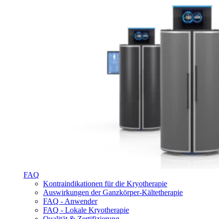
FAQ
Kontraindikationen für die Kryotherapie
Auswirkungen der Ganzkörper-Kältetherapie
FAQ - Anwender
FAQ - Lokale Kryotherapie
Qualität & Zertifizierung