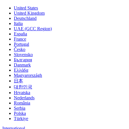
United States
United Kingdom
Deutschland
Italia
UAE (GCC Region)
España
France
Portugal
Česko
Slovensko
България
Danmark
Ελλάδα
Magyarországh
日本
대한민국
Hrvatska
Nederlands
România
Serbia
Polska
Türkiye
International