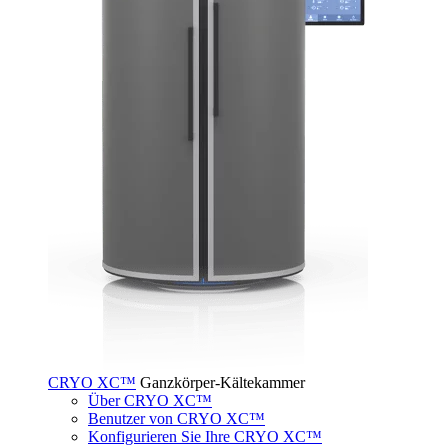
CRYO XC™
Ganzkörper-Kältekammer
Über CRYO XC™
Benutzer von CRYO XC™
Konfigurieren Sie Ihre CRYO XC™