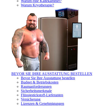
Warum eine Kältekammer?
Warum Kryotherapie?
BEVOR SIE IHRE AUSSTATTUNG BESTELLEN
Bevor Sie Ihre Ausstattung bestellen
Budget & Betriebskosten
Raumanforderungen
Sicherheitsmerkmale
Flüssigstickstoff-Lieferanten
Versicherung
Lizenzen & Genehmigungen