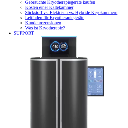
Gebrauchte Kryotherapiegeräte kaufen
Kosten einer Kältekammer
Stickstoff vs. Elektrisch vs. Hybride Kryokammern
Leitfaden für Kryotherapiegeräte
Kundenrezensionen
Was ist Kryotherapie?
SUPPORT