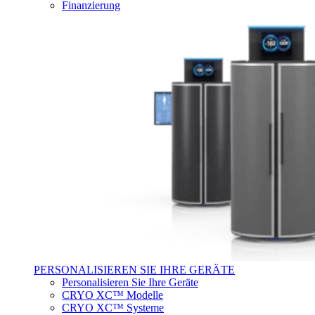
Finanzierung
PERSONALISIEREN SIE IHRE GERÄTE
Personalisieren Sie Ihre Geräte
CRYO XC™ Modelle
CRYO XC™ Systeme