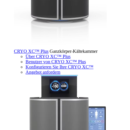
CRYO XC™ Plus
Ganzkörper-Kältekammer
Über CRYO XC™ Plus
Benutzer von CRYO XC™ Plus
Konfigurieren Sie Ihre CRYO XC™
Angebot anfordern