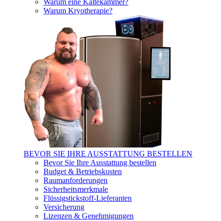
Warum eine Kältekammer?
Warum Kryotherapie?
BEVOR SIE IHRE AUSSTATTUNG BESTELLEN
Bevor Sie Ihre Ausstattung bestellen
Budget & Betriebskosten
Raumanforderungen
Sicherheitsmerkmale
Flüssigstickstoff-Lieferanten
Versicherung
Lizenzen & Genehmigungen