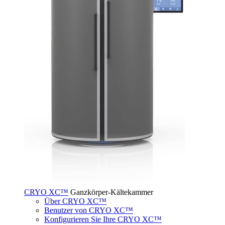
CRYO XC™
Ganzkörper-Kältekammer
Über CRYO XC™
Benutzer von CRYO XC™
Konfigurieren Sie Ihre CRYO XC™