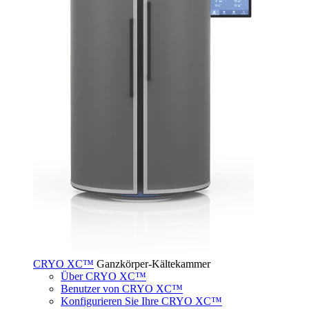
CRYO XC™
Ganzkörper-Kältekammer
Über CRYO XC™
Benutzer von CRYO XC™
Konfigurieren Sie Ihre CRYO XC™