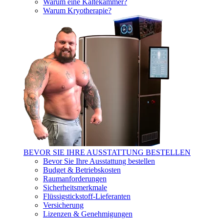
Warum eine Kältekammer?
Warum Kryotherapie?
BEVOR SIE IHRE AUSSTATTUNG BESTELLEN
Bevor Sie Ihre Ausstattung bestellen
Budget & Betriebskosten
Raumanforderungen
Sicherheitsmerkmale
Flüssigstickstoff-Lieferanten
Versicherung
Lizenzen & Genehmigungen