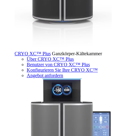
CRYO XC™ Plus
Ganzkörper-Kältekammer
Über CRYO XC™ Plus
Benutzer von CRYO XC™ Plus
Konfigurieren Sie Ihre CRYO XC™
Angebot anfordern