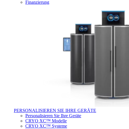
Finanzierung
PERSONALISIEREN SIE IHRE GERÄTE
Personalisieren Sie Ihre Geräte
CRYO XC™ Modelle
CRYO XC™ Systeme