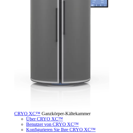
CRYO XC™
Ganzkörper-Kältekammer
Über CRYO XC™
Benutzer von CRYO XC™
Konfigurieren Sie Ihre CRYO XC™