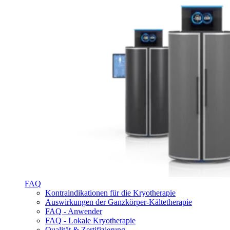
FAQ
Kontraindikationen für die Kryotherapie
Auswirkungen der Ganzkörper-Kältetherapie
FAQ - Anwender
FAQ - Lokale Kryotherapie
Qualität & Zertifizierung