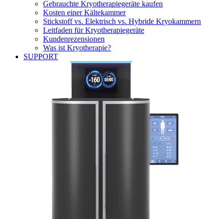
Gebrauchte Kryotherapiegeräte kaufen
Kosten einer Kältekammer
Stickstoff vs. Elektrisch vs. Hybride Kryokammern
Leitfaden für Kryotherapiegeräte
Kundenrezensionen
Was ist Kryotherapie?
SUPPORT