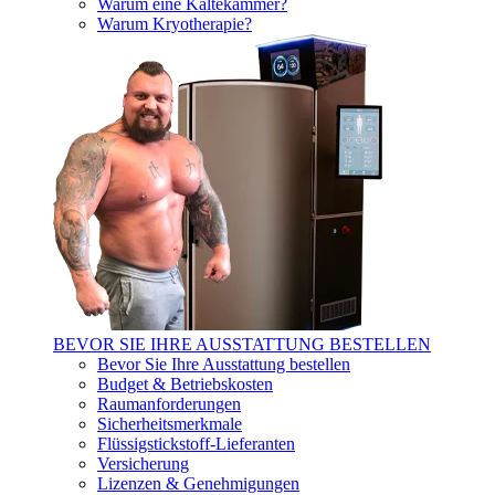
Warum eine Kältekammer?
Warum Kryotherapie?
BEVOR SIE IHRE AUSSTATTUNG BESTELLEN
Bevor Sie Ihre Ausstattung bestellen
Budget & Betriebskosten
Raumanforderungen
Sicherheitsmerkmale
Flüssigstickstoff-Lieferanten
Versicherung
Lizenzen & Genehmigungen