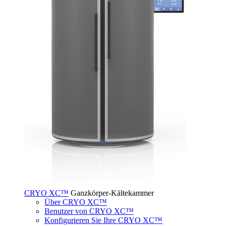
CRYO XC™
Ganzkörper-Kältekammer
Über CRYO XC™
Benutzer von CRYO XC™
Konfigurieren Sie Ihre CRYO XC™