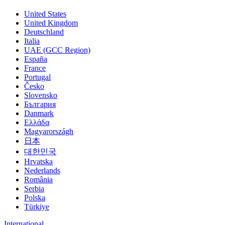
United States
United Kingdom
Deutschland
Italia
UAE (GCC Region)
España
France
Portugal
Česko
Slovensko
България
Danmark
Ελλάδα
Magyarországh
日本
대한민국
Hrvatska
Nederlands
România
Serbia
Polska
Türkiye
International