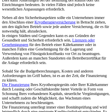
Dies kann Änderungen bei der Belüftung des Raums oder der
Einrichtungen bedeuten. In vielen Fällen sind jedoch keine
wesentlichen Anpassungen erforderlich.
Neben all den Sicherheitsaspekten sollte ein Unternehmen immer
den Abschluss einer
Kryotherapieversicherung
in Betracht ziehen,
um den täglichen Betrieb sowie jede andere Versicherung, die es für
notwendig hält, abzudecken.
In einigen Städten und Gegenden kann es aus Gründen der
Gesundheit und Sicherheit erforderlich sein,
Lizenzen oder
Genehmigungen
für den Betrieb einer Kältekammer oder in
manchen Fällen eine Genehmigung für die Lagerung und
Verwendung von Flüssigstickstofftanks vor Ort zu beantragen.
Außerdem kann an manchen Standorten ein Betreiberzertifikat für
die Anlage erforderlich sein.
Sobald Sie die Budgetberechnungen, Kosten und anderen
Anforderungen im Griff haben, ist es an der Zeit, die Finanzierung
zu klären.
Die Finanzierung
Ihres Kryotherapiegeräts oder Ihrer Kältekammer
durch Leasing oder Geschäftskredite bietet Vorteile in Form von
Schonung Ihres vorhandenen Kapitals, steuerliche Vergünstigungen,
und schafft zudem die Möglichkeit, das Wachstum eines
Unternehmens zu beschleunigen.
Die Finanzierung unterliegt immer einer Bonitätsprüfung und wird
letztendlich durch eine geeignete Kreditwürdigkeit entschieden. Es