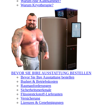
Warum eine Kältekammer?
Warum Kryotherapie?
BEVOR SIE IHRE AUSSTATTUNG BESTELLEN
Bevor Sie Ihre Ausstattung bestellen
Budget & Betriebskosten
Raumanforderungen
Sicherheitsmerkmale
Flüssigstickstoff-Lieferanten
Versicherung
Lizenzen & Genehmigungen