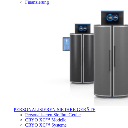
Finanzierung
PERSONALISIEREN SIE IHRE GERÄTE
Personalisieren Sie Ihre Geräte
CRYO XC™ Modelle
CRYO XC™ Systeme