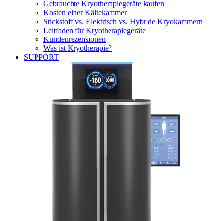
Gebrauchte Kryotherapiegeräte kaufen
Kosten einer Kältekammer
Stickstoff vs. Elektrisch vs. Hybride Kryokammern
Leitfaden für Kryotherapiegeräte
Kundenrezensionen
Was ist Kryotherapie?
SUPPORT