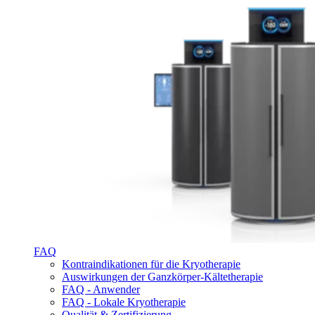
FAQ
Kontraindikationen für die Kryotherapie
Auswirkungen der Ganzkörper-Kältetherapie
FAQ - Anwender
FAQ - Lokale Kryotherapie
Qualität & Zertifizierung