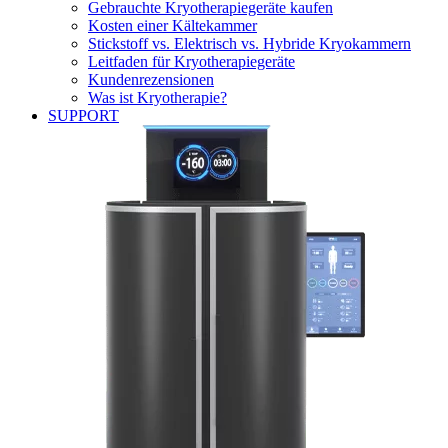
Gebrauchte Kryotherapiegeräte kaufen
Kosten einer Kältekammer
Stickstoff vs. Elektrisch vs. Hybride Kryokammern
Leitfaden für Kryotherapiegeräte
Kundenrezensionen
Was ist Kryotherapie?
SUPPORT