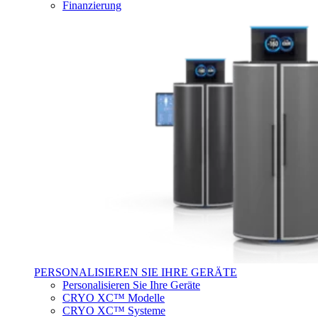
Finanzierung
PERSONALISIEREN SIE IHRE GERÄTE
Personalisieren Sie Ihre Geräte
CRYO XC™ Modelle
CRYO XC™ Systeme