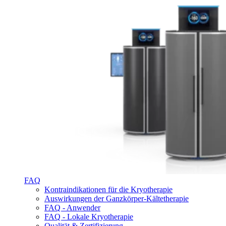
FAQ
Kontraindikationen für die Kryotherapie
Auswirkungen der Ganzkörper-Kältetherapie
FAQ - Anwender
FAQ - Lokale Kryotherapie
Qualität & Zertifizierung