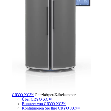
CRYO XC™
Ganzkörper-Kältekammer
Über CRYO XC™
Benutzer von CRYO XC™
Konfigurieren Sie Ihre CRYO XC™