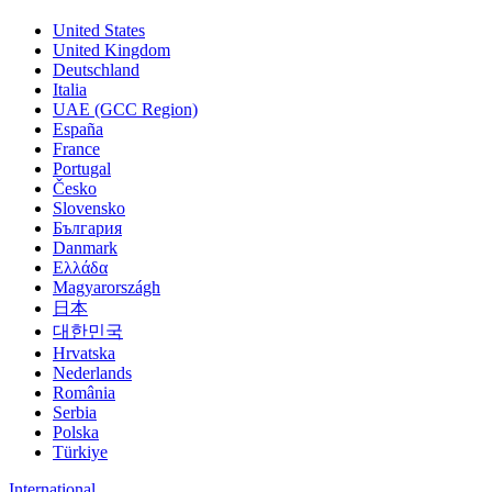
United States
United Kingdom
Deutschland
Italia
UAE (GCC Region)
España
France
Portugal
Česko
Slovensko
България
Danmark
Ελλάδα
Magyarországh
日本
대한민국
Hrvatska
Nederlands
România
Serbia
Polska
Türkiye
International