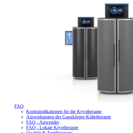
FAQ
Kontraindikationen für die Kryotherapie
Auswirkungen der Ganzkörper-Kältetherapie
FAQ - Anwender
FAQ - Lokale Kryotherapie
Qualität & Zertifizierung