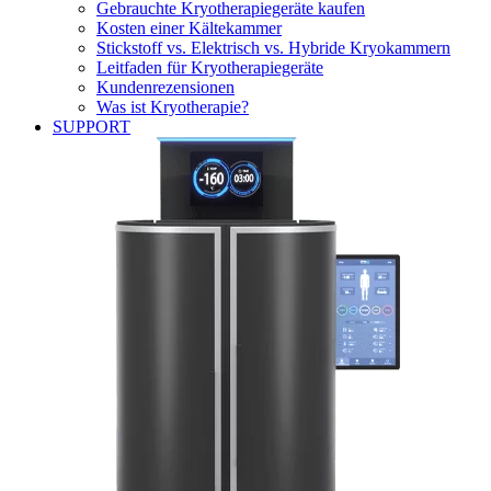
Gebrauchte Kryotherapiegeräte kaufen
Kosten einer Kältekammer
Stickstoff vs. Elektrisch vs. Hybride Kryokammern
Leitfaden für Kryotherapiegeräte
Kundenrezensionen
Was ist Kryotherapie?
SUPPORT