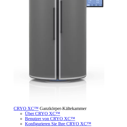
CRYO XC™
Ganzkörper-Kältekammer
Über CRYO XC™
Benutzer von CRYO XC™
Konfigurieren Sie Ihre CRYO XC™