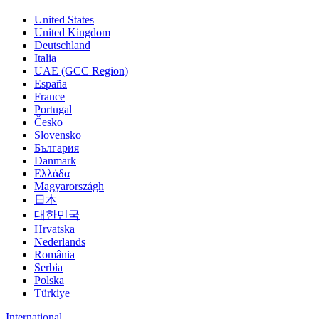
United States
United Kingdom
Deutschland
Italia
UAE (GCC Region)
España
France
Portugal
Česko
Slovensko
България
Danmark
Ελλάδα
Magyarországh
日本
대한민국
Hrvatska
Nederlands
România
Serbia
Polska
Türkiye
International