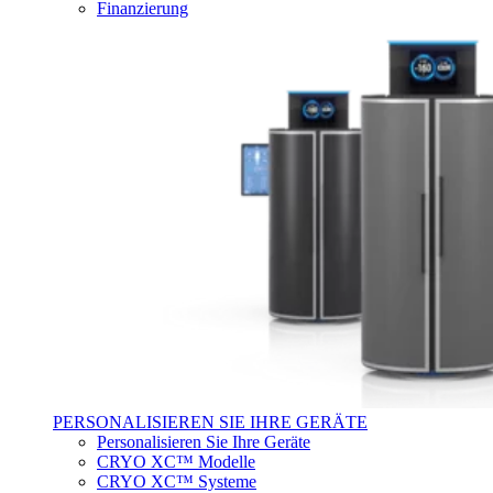
Finanzierung
PERSONALISIEREN SIE IHRE GERÄTE
Personalisieren Sie Ihre Geräte
CRYO XC™ Modelle
CRYO XC™ Systeme