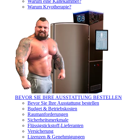
Warum eine Kältekammer?
Warum Kryotherapie?
BEVOR SIE IHRE AUSSTATTUNG BESTELLEN
Bevor Sie Ihre Ausstattung bestellen
Budget & Betriebskosten
Raumanforderungen
Sicherheitsmerkmale
Flüssigstickstoff-Lieferanten
Versicherung
Lizenzen & Genehmigungen