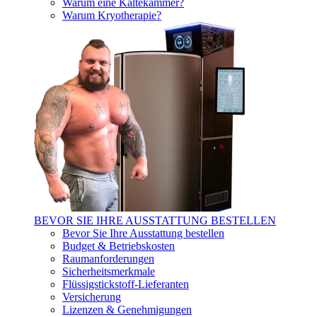
Warum eine Kältekammer?
Warum Kryotherapie?
BEVOR SIE IHRE AUSSTATTUNG BESTELLEN
Bevor Sie Ihre Ausstattung bestellen
Budget & Betriebskosten
Raumanforderungen
Sicherheitsmerkmale
Flüssigstickstoff-Lieferanten
Versicherung
Lizenzen & Genehmigungen