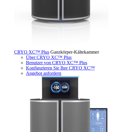
CRYO XC™ Plus
Ganzkörper-Kältekammer
Über CRYO XC™ Plus
Benutzer von CRYO XC™ Plus
Konfigurieren Sie Ihre CRYO XC™
Angebot anfordern