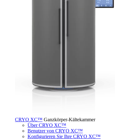
CRYO XC™
Ganzkörper-Kältekammer
Über CRYO XC™
Benutzer von CRYO XC™
Konfigurieren Sie Ihre CRYO XC™