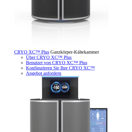
CRYO XC™ Plus
Ganzkörper-Kältekammer
Über CRYO XC™ Plus
Benutzer von CRYO XC™ Plus
Konfigurieren Sie Ihre CRYO XC™
Angebot anfordern