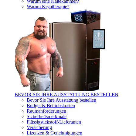
Warum eine Kältekammer?
Warum Kryotherapie?
BEVOR SIE IHRE AUSSTATTUNG BESTELLEN
Bevor Sie Ihre Ausstattung bestellen
Budget & Betriebskosten
Raumanforderungen
Sicherheitsmerkmale
Flüssigstickstoff-Lieferanten
Versicherung
Lizenzen & Genehmigungen