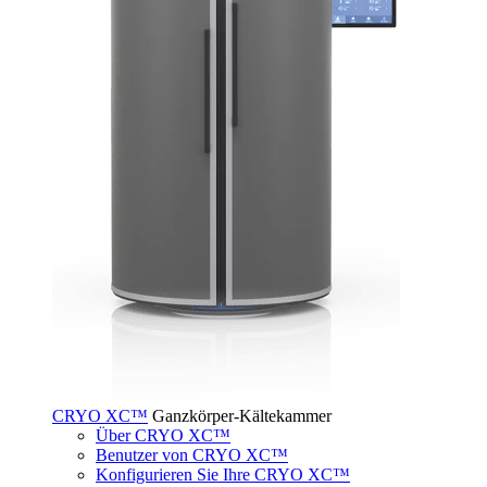
CRYO XC™
Ganzkörper-Kältekammer
Über CRYO XC™
Benutzer von CRYO XC™
Konfigurieren Sie Ihre CRYO XC™