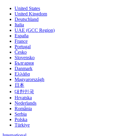
United States
United Kingdom
Deutschland
Italia
UAE (GCC Region)
España
France
Portugal
Česko
Slovensko
България
Danmark
Ελλάδα
Magyarországh
日本
대한민국
Hrvatska
Nederlands
România
Serbia
Polska
Türkiye
International