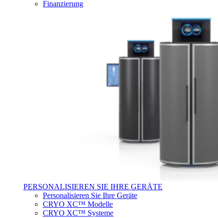
Finanzierung
PERSONALISIEREN SIE IHRE GERÄTE
Personalisieren Sie Ihre Geräte
CRYO XC™ Modelle
CRYO XC™ Systeme