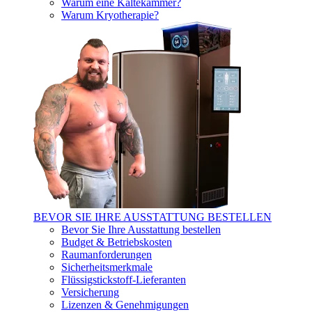
Warum eine Kältekammer?
Warum Kryotherapie?
BEVOR SIE IHRE AUSSTATTUNG BESTELLEN
Bevor Sie Ihre Ausstattung bestellen
Budget & Betriebskosten
Raumanforderungen
Sicherheitsmerkmale
Flüssigstickstoff-Lieferanten
Versicherung
Lizenzen & Genehmigungen