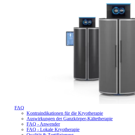
FAQ
Kontraindikationen für die Kryotherapie
Auswirkungen der Ganzkörper-Kältetherapie
FAQ - Anwender
FAQ - Lokale Kryotherapie
Qualität & Zertifizierung