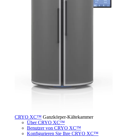
CRYO XC™
Ganzkörper-Kältekammer
Über CRYO XC™
Benutzer von CRYO XC™
Konfigurieren Sie Ihre CRYO XC™