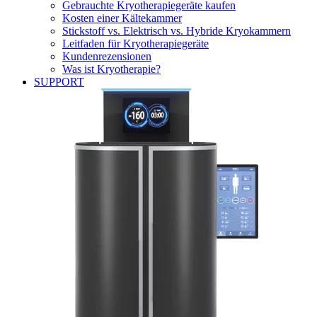
Gebrauchte Kryotherapiegeräte kaufen
Kosten einer Kältekammer
Stickstoff vs. Elektrisch vs. Hybride Kryokammern
Leitfaden für Kryotherapiegeräte
Kundenrezensionen
Was ist Kryotherapie?
SUPPORT