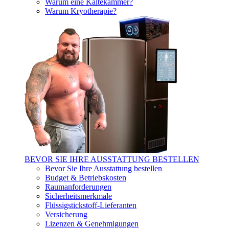
Warum eine Kältekammer?
Warum Kryotherapie?
BEVOR SIE IHRE AUSSTATTUNG BESTELLEN
Bevor Sie Ihre Ausstattung bestellen
Budget & Betriebskosten
Raumanforderungen
Sicherheitsmerkmale
Flüssigstickstoff-Lieferanten
Versicherung
Lizenzen & Genehmigungen