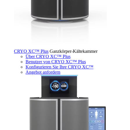
CRYO XC™ Plus
Ganzkörper-Kältekammer
Über CRYO XC™ Plus
Benutzer von CRYO XC™ Plus
Konfigurieren Sie Ihre CRYO XC™
Angebot anfordern