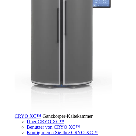
CRYO XC™
Ganzkörper-Kältekammer
Über CRYO XC™
Benutzer von CRYO XC™
Konfigurieren Sie Ihre CRYO XC™