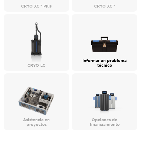
CRYO XC™ Plus
CRYO XC™
Informar un problema
CRYO LC
técnico
Asistencia en
Opciones de
proyectos
financiamiento