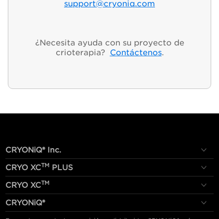
support@cryoniq.com
¿Necesita ayuda con su proyecto de
crioterapia?
Contáctenos
.
CRYONiQ® Inc.
TM
CRYO XC
PLUS
TM
CRYO XC
CRYONiQ®