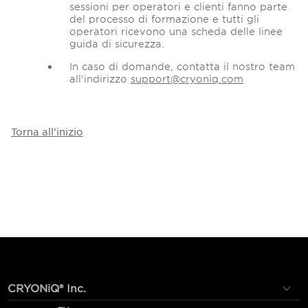
sessioni per operatori e clienti fanno parte
del processo di formazione e tutti gli
operatori ricevono una scheda delle linee
guida di sicurezza.
In caso di domande, contatta il nostro team
all'indirizzo
support@cryoniq.com
Torna all'inizio
CRYONiQ® Inc.