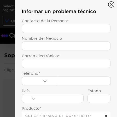
Select another country or territory to see content for your
region.
Informar un problema técnico
Contacto de la Persona*
CONTINUE
United States
Pide precio
Nombre del Negocio
Soporte
Correo electrónico*
Elige el producto o tema de tu interés.
Teléfono*
País
Estado
Producto*