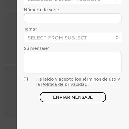
CRYO XC™ Plus
CRYO XC™
Número de serie
Tema*
Su mensaje*
Informar un problema
CRYO LC
técnico
He leído y acepto los
Términos de uso
y
la
Política de privacidad
.
ENVIAR MENSAJE
Asistencia en
Opciones de
proyectos
financiamiento